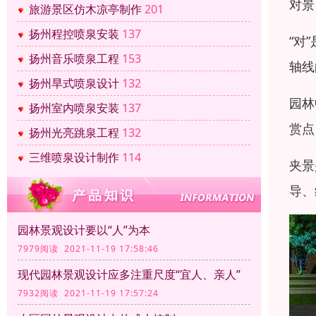
对景
旅游景区仿木凉亭制作
201
扬州程控喷泉安装
137
“对
扬州音乐喷泉工程
153
轴线
扬州旱式喷泉设计
132
园林
扬州室内喷泉安装
137
赏点
扬州光亮跳泉工程
132
三维喷泉设计制作
114
夹景
导、
园林景观设计要以“人”为本
7979阅读 2021-11-19 17:58:46
现代园林景观设计应多注重尺度“宜人、亲人”
7932阅读 2021-11-19 17:57:24