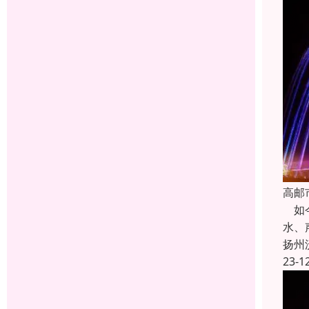
高邮
如今
水、
扬州
23-1