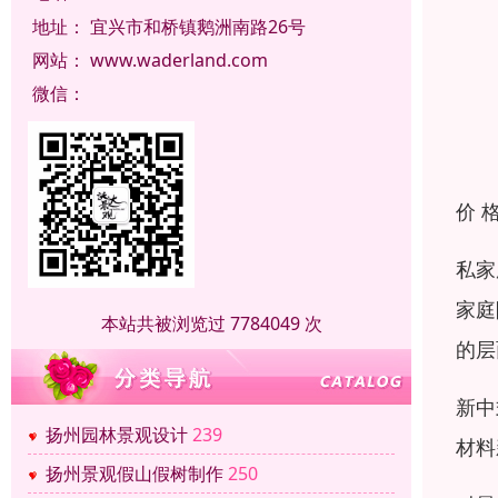
地址：
宜兴市和桥镇鹅洲南路26号
网站：
www.waderland.com
微信：
价 
私家
家庭
本站共被浏览过 7784049 次
的层
新中
扬州园林景观设计
239
材料
扬州景观假山假树制作
250