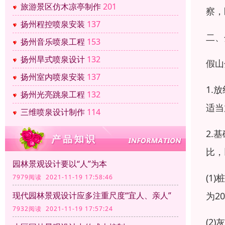
旅游景区仿木凉亭制作
201
察，
扬州程控喷泉安装
137
二、
扬州音乐喷泉工程
153
扬州旱式喷泉设计
132
假山
扬州室内喷泉安装
137
1.
扬州光亮跳泉工程
132
适当
三维喷泉设计制作
114
2.
比，
园林景观设计要以“人”为本
(1
7979阅读 2021-11-19 17:58:46
为2
现代园林景观设计应多注重尺度“宜人、亲人”
7932阅读 2021-11-19 17:57:24
(2