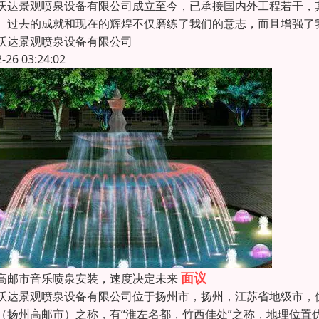
沃达景观喷泉设备有限公司成立至今，已承接国内外工程若干，
。过去的成就和现在的辉煌不仅磨练了我们的意志，而且增强了
沃达景观喷泉设备有限公司
2-26 03:24:02
面议
高邮市音乐喷泉安装，速度决定未来
沃达景观喷泉设备有限公司位于扬州市，扬州，江苏省地级市，
（扬州高邮市）之称，有“淮左名都，竹西佳处”之称，地理位置