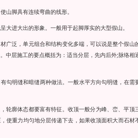
，使山脚具有连续弯曲的线形。
线呈大进大出的形象。一般用于起脚厚实的大型假山。
石材广泛，单元组合和结构变化多端，可以说是整个假山
。中层施工的要点概括为：适当分层，先内后外;脉络相
抹，有勾明缝和暗缝两种做法。一般水平方向勾明缝，在需
大，轮廓体态都要富有特征。收顶一般分为峰、峦、平顶
压，使重力均匀地分层传递下去，如果收顶面积大而石材