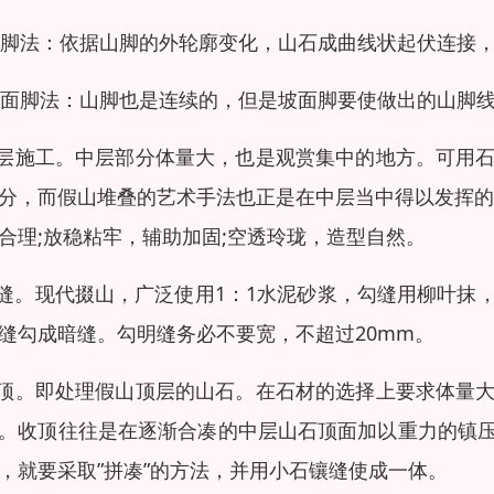
)连脚法：依据山脚的外轮廓变化，山石成曲线状起伏连接
)块面脚法：山脚也是连续的，但是坡面脚要使做出的山脚
中层施工。中层部分体量大，也是观赏集中的地方。可用
分，而假山堆叠的艺术手法也正是在中层当中得以发挥的
合理;放稳粘牢，辅助加固;空透玲珑，造型自然。
扫缝。现代掇山，广泛使用1：1水泥砂浆，勾缝用柳叶
缝勾成暗缝。勾明缝务必不要宽，不超过20mm。
收顶。即处理假山顶层的山石。在石材的选择上要求体量
。收顶往往是在逐渐合凑的中层山石顶面加以重力的镇
，就要采取”拼凑”的方法，并用小石镶缝使成一体。