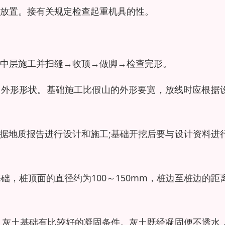
放置。接有关规定检查起重机具的性。
中层施工并扫缝→收顶→做脚→检查完形。
的外形形状。基础施工比假山的外形要宽，放线时应根据
依据地质报告进行设计和施工;基础开挖后要与设计资料进
础，桩顶面的直径约为100～150mm，桩边至桩边的距
础，灰土基础有比较好的凝固条件。灰土既经凝固便不透水