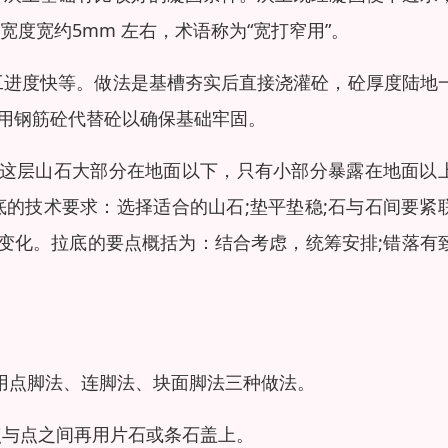
度宽约5mm 左右，术语称为“宽打窄用”。
施工进度快等。做法是基槽夯实后直接浇灌砼，砼厚度陆地
以采用钢筋砼代替砼以确保基础牢固。
”。这层山石大部分在地面以下，只有小部分暴露在地面以
的技术要求：选择适合的山石;垫平垫稳;石与石间要紧
落变化。拉底的要点概括为：结合考虑，统筹安排;错落有
采用点脚法、连脚法、块面脚法三种做法。
点与点之间再用片石或条石盖上。