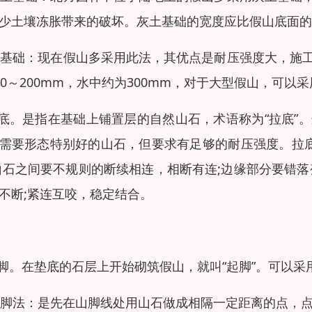
少土壤冻胀带来的破坏。灰土基础的宽度应比假山底面的宽
)砼基础：现在假山多采用此法，其优点是耐压强度大，
00～200mm，水中约为300mm，对于大型假山，可
拉底。是指在基础上铺置层的自然山石，术语称为“拉底
需要形态特别好的山石，但要求有足够的耐压强度。拉底
山石之间要不规则的断续相连，相断有连;边缘部分要错
不断;紧连互咬，稳定结合。
起脚。在垫底的石层上开始砌筑假山，就叫“起脚”。可以
)点脚法：是先在山脚线处用山石做成相隔一定距离的点，