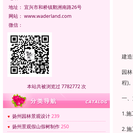
地址：
宜兴市和桥镇鹅洲南路26号
网站：
www.waderland.com
微信：
建造
园林
程)
本站共被浏览过 7782772 次
一、
1.
扬州园林景观设计
239
扬州景观假山假树制作
250
2.