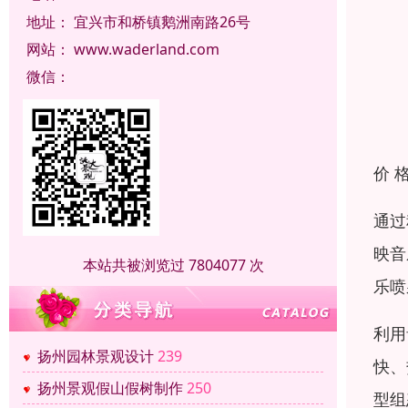
地址：
宜兴市和桥镇鹅洲南路26号
网站：
www.waderland.com
微信：
价 
通过
映音
本站共被浏览过 7804077 次
乐喷
利用
扬州园林景观设计
239
快、
扬州景观假山假树制作
250
型组