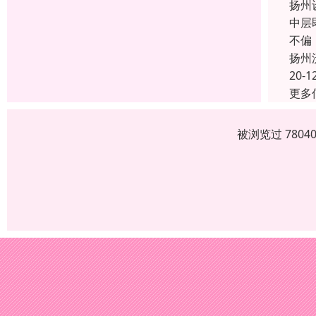
扬州
中层
不偏
扬州
20-1
更多
被浏览过 780