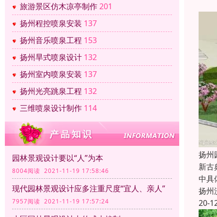
旅游景区仿木凉亭制作
201
扬州程控喷泉安装
137
扬州音乐喷泉工程
153
扬州旱式喷泉设计
132
扬州室内喷泉安装
137
扬州光亮跳泉工程
132
三维喷泉设计制作
114
扬州
园林景观设计要以“人”为本
新古
8004阅读 2021-11-19 17:58:46
中具
现代园林景观设计应多注重尺度“宜人、亲人”
扬州
7957阅读 2021-11-19 17:57:24
20-1