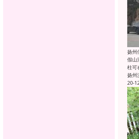
扬州
假山
柱可
扬州
20-1