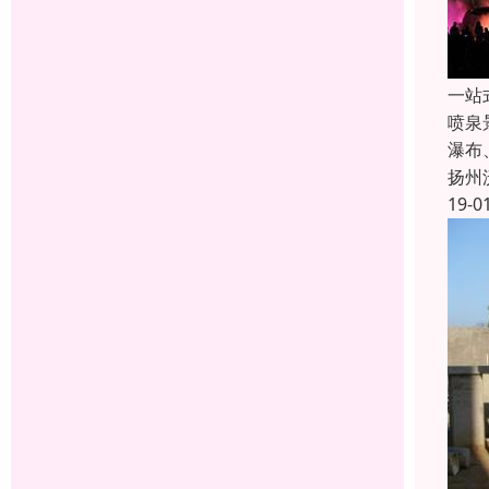
一站
喷泉
瀑布
扬州
19-0