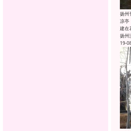
扬州
凉亭
建在
扬州
19-0