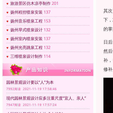
旅游景区仿木凉亭制作
201
其次
扬州程控喷泉安装
137
下，
扬州音乐喷泉工程
153
的掌
扬州旱式喷泉设计
132
扬州室内喷泉安装
137
日后
扬州光亮跳泉工程
132
然后
三维喷泉设计制作
114
补，
修补
园林景观设计要以“人”为本
7992阅读 2021-11-19 17:58:46
现代园林景观设计应多注重尺度“宜人、亲人”
7947阅读 2021-11-19 17:57:24