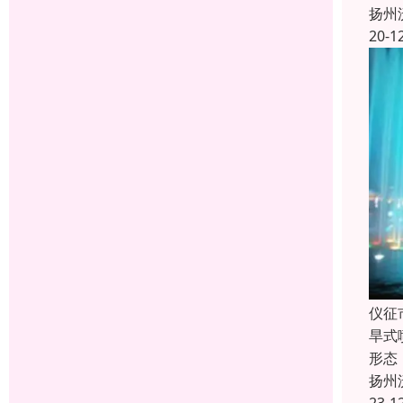
扬州
20-1
仪征
旱式
形态
扬州