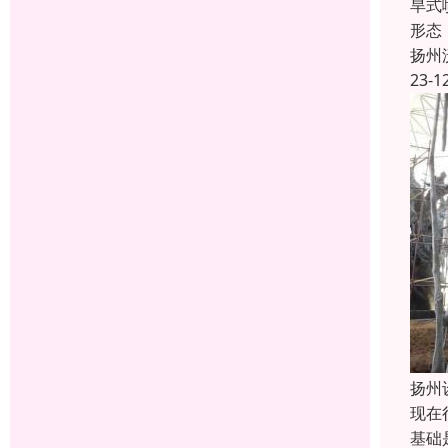
旱式
形态
扬州
23-1
扬州
现在
基础