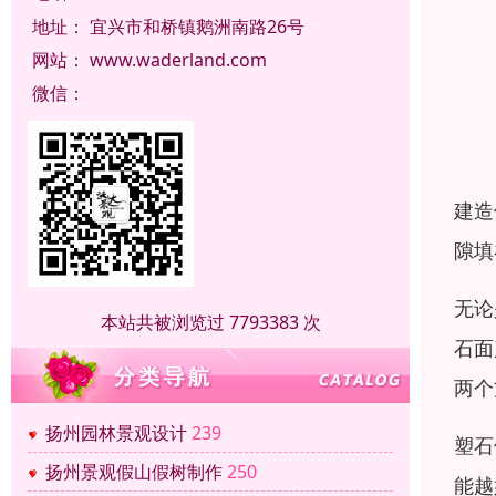
地址：
宜兴市和桥镇鹅洲南路26号
网站：
www.waderland.com
微信：
建造
隙填
无论
本站共被浏览过 7793383 次
石面
两个
扬州园林景观设计
239
塑石
扬州景观假山假树制作
250
能越