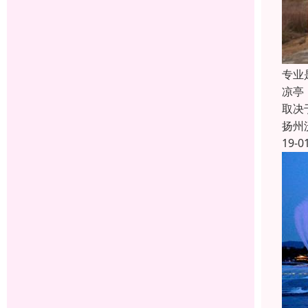
专业
凉亭
取决
扬州
19-0