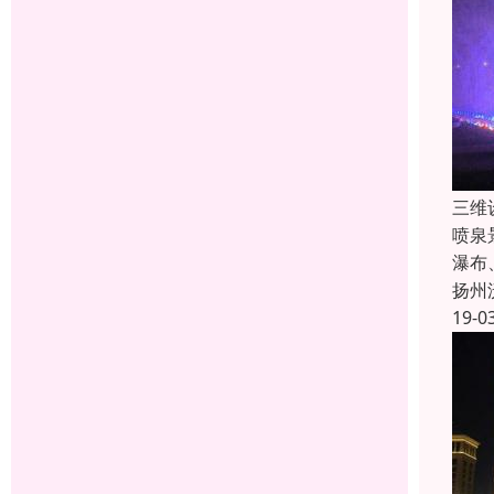
三维
喷泉
瀑布
扬州
19-0