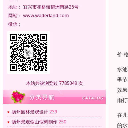
地址：
宜兴市和桥镇鹅洲南路26号
网站：
www.waderland.com
微信：
价 
水池
季节
本站共被浏览过 7785049 次
效果
雨打
扬州园林景观设计
239
在儿
扬州景观假山假树制作
250
的水