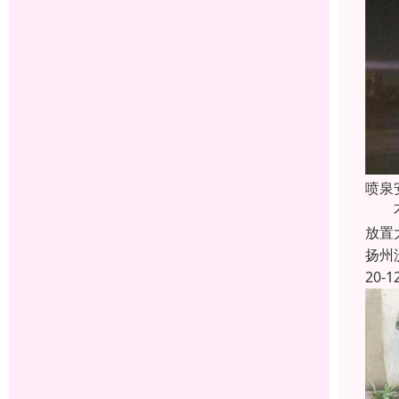
喷泉
不规
放置
扬州
20-1