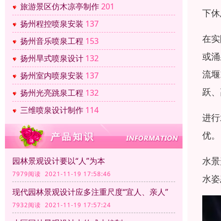
旅游景区仿木凉亭制作
201
下休
扬州程控喷泉安装
137
在实
扬州音乐喷泉工程
153
或涌
扬州旱式喷泉设计
132
流堰
扬州室内喷泉安装
137
跃、
扬州光亮跳泉工程
132
三维喷泉设计制作
114
进行
优。
水景
园林景观设计要以“人”为本
7979阅读 2021-11-19 17:58:46
水姿
现代园林景观设计应多注重尺度“宜人、亲人”
7932阅读 2021-11-19 17:57:24