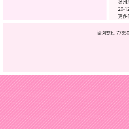
扬州
20-1
更多
被浏览过 778