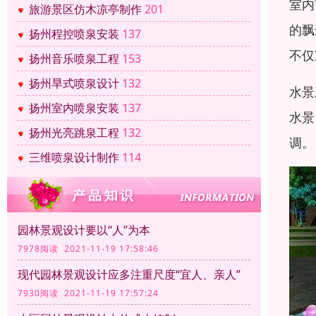
室内
旅游景区仿木凉亭制作
201
的飘
扬州程控喷泉安装
137
不仅
扬州音乐喷泉工程
153
扬州旱式喷泉设计
132
水景
扬州室内喷泉安装
137
水景
扬州光亮跳泉工程
132
调。
三维喷泉设计制作
114
园林景观设计要以“人”为本
7978阅读 2021-11-19 17:58:46
现代园林景观设计应多注重尺度“宜人、亲人”
7930阅读 2021-11-19 17:57:24