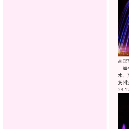
高邮
如今
水、
扬州
23-1