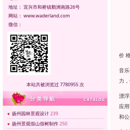
地址：
宜兴市和桥镇鹅洲南路26号
网站：
www.waderland.com
微信：
价 
音乐
力，
本站共被浏览过 7780955 次
漂浮
应用
扬州园林景观设计
239
和公
扬州景观假山假树制作
250