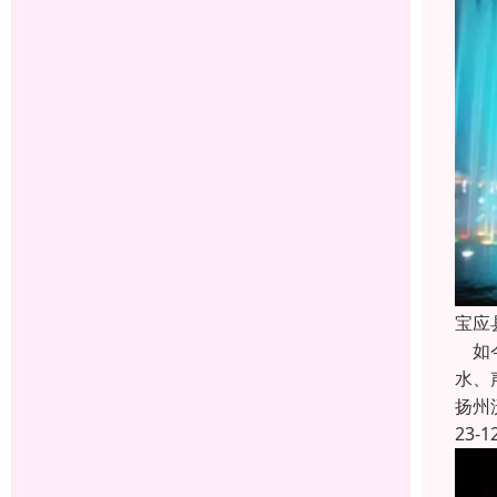
宝应
如今
水、
扬州
23-1