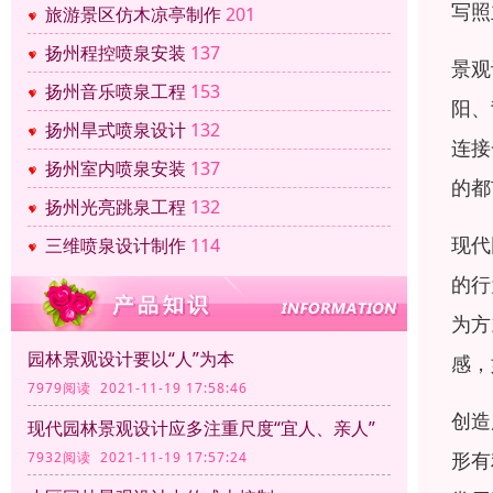
写照
旅游景区仿木凉亭制作
201
扬州程控喷泉安装
137
景观
扬州音乐喷泉工程
153
阳、
扬州旱式喷泉设计
132
连接
扬州室内喷泉安装
137
的都
扬州光亮跳泉工程
132
现代
三维喷泉设计制作
114
的行
为方
园林景观设计要以“人”为本
感，
7979阅读 2021-11-19 17:58:46
创造
现代园林景观设计应多注重尺度“宜人、亲人”
形有
7932阅读 2021-11-19 17:57:24