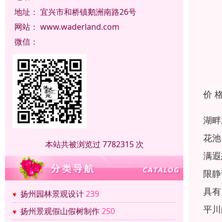
地址：
宜兴市和桥镇鹅洲南路26号
网站：
www.waderland.com
微信：
价 
湖畔
花池
本站共被浏览过 7782315 次
满遐
限静
具有
扬州园林景观设计
239
平川
扬州景观假山假树制作
250