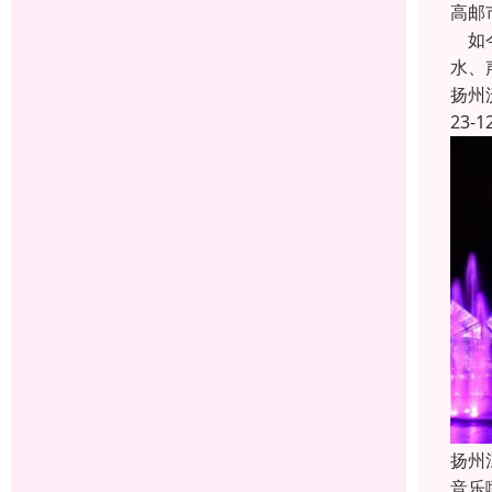
高邮
如今
水、
扬州
23-1
扬州
音乐