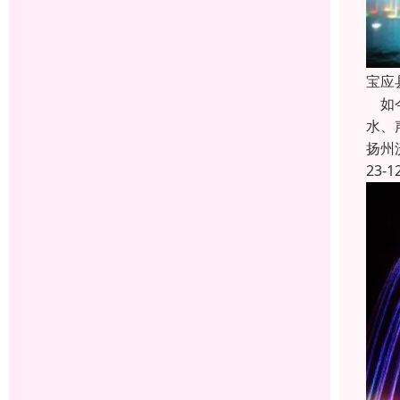
宝应
如今
水、
扬州
23-1