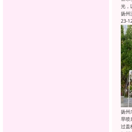
光，
扬州
23-1
扬州
旱喷
过盖