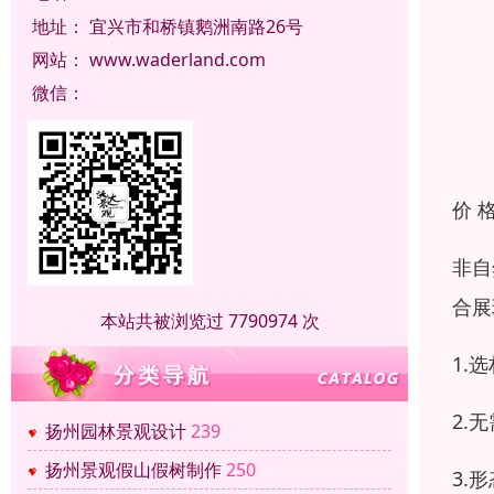
地址：
宜兴市和桥镇鹅洲南路26号
网站：
www.waderland.com
微信：
价 
非自
合展
本站共被浏览过 7790974 次
1.
2.
扬州园林景观设计
239
扬州景观假山假树制作
250
3.