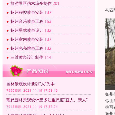
旅游景区仿木凉亭制作
201
4.
扬州程控喷泉安装
137
扬州音乐喷泉工程
153
扬州旱式喷泉设计
132
扬州室内喷泉安装
137
扬州光亮跳泉工程
132
三维喷泉设计制作
114
园林景观设计要以“人”为本
7990阅读 2021-11-19 17:58:46
扬州
现代园林景观设计应多注重尺度“宜人、亲人”
假山
柱可
7943阅读 2021-11-19 17:57:24
扬州